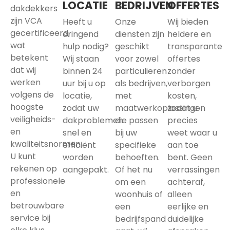
LOCATIE
BEDRIJVEN
OFFERTES
dakdekkers
zijn VCA
Heeft u
Onze
Wij bieden
gecertificeerd,
dringend
diensten zijn
heldere en
wat
hulp nodig?
geschikt
transparante
betekent
Wij staan
voor zowel
offertes
dat wij
binnen 24
particulieren
zonder
werken
uur bij u op
als bedrijven,
verborgen
volgens de
locatie,
met
kosten,
hoogste
zodat uw
maatwerkoplossingen
zodat u
veiligheids-
dakproblemen
die passen
precies
en
snel en
bij uw
weet waar u
kwaliteitsnormen.
efficiënt
specifieke
aan toe
U kunt
worden
behoeften.
bent. Geen
rekenen op
aangepakt.
Of het nu
verrassingen
professionele
om een
achteraf,
en
woonhuis of
alleen
betrouwbare
een
eerlijke en
service bij
bedrijfspand
duidelijke