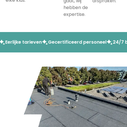
elke klus.
gaat, wij
afspraken.
hebben de
expertise.
jke tarieven
Gecertificeerd personeel
24/7 beschik