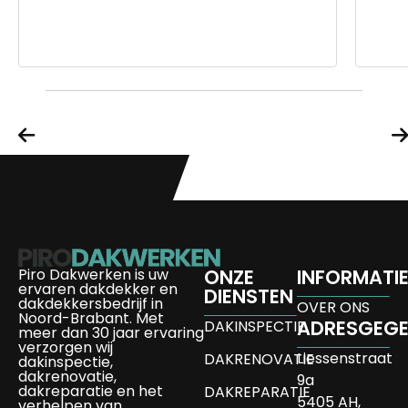
Piro Dakwerken is uw
ONZE
INFORMATI
ervaren dakdekker en
DIENSTEN
dakdekkersbedrijf in
OVER ONS
Noord-Brabant. Met
ADRESGEG
DAKINSPECTIE
meer dan 30 jaar ervaring
verzorgen wij
Liessenstraat
DAKRENOVATIE
dakinspectie,
dakrenovatie,
9a
dakreparatie en het
DAKREPARATIE
5405 AH,
verhelpen van