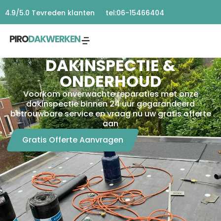
tel:06-15466404
4.9/5.0 Tevreden klanten
DAKINSPECTIE &
ONDERHOUD
Voorkom onverwachte reparaties met onze
dakinspectie binnen 24 uur gegarandeerd
betrouwbare service en vraag nu uw gratis offerte
aan
Gratis Offerte Aanvragen