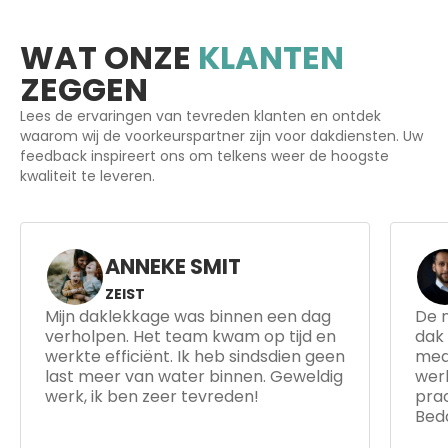
WAT ONZE
KLANTEN
ZEGGEN
Lees de ervaringen van tevreden klanten en ontdek
waarom wij de voorkeurspartner zijn voor dakdiensten. Uw
feedback inspireert ons om telkens weer de hoogste
kwaliteit te leveren.
RADJIV SARDAT
BUSSUM
De nokvorsten renovatie heeft mijn
Het 
dak weer als nieuw gemaakt. De
wer
medewerkers waren deskundig en
werk
werkten snel. Het dak ziet er nu
resu
prachtig uit en ik voel me veel veiliger.
last
Bedankt voor de uitstekende service!
vak