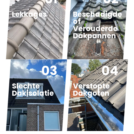
Lekkages
Beschadigde
of
Verouderde
Dakpannen
03
04
Slechte
Verstopte
Dakisolatie
Dakgoten