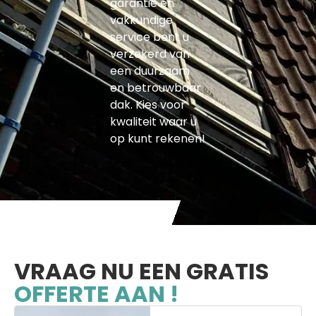
garantie en
vakkundige
service bent u
verzekerd van
een duurzaam
en betrouwbaar
dak. Kies voor
kwaliteit waar u
op kunt rekenen!
VRAAG NU EEN GRATIS
OFFERTE AAN !