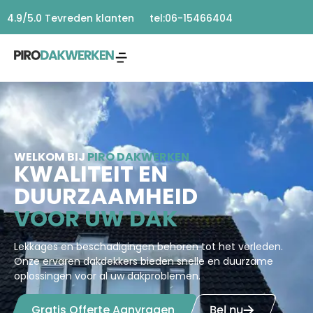
tel:06-15466404
4.9/5.0 Tevreden klanten
WELKOM BIJ
PIRO DAKWERKEN
KWALITEIT EN
DUURZAAMHEID
VOOR UW DAK
Lekkages en beschadigingen behoren tot het verleden.
Onze ervaren dakdekkers bieden snelle en duurzame
oplossingen voor al uw dakproblemen.
Gratis Offerte Aanvragen
Bel nu