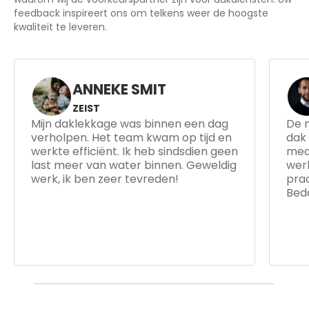
feedback inspireert ons om telkens weer de hoogste
kwaliteit te leveren.
RADJIV SARDAT
BUSSUM
De nokvorsten renovatie heeft mijn
H
dak weer als nieuw gemaakt. De
w
medewerkers waren deskundig en
w
werkten snel. Het dak ziet er nu
r
prachtig uit en ik voel me veel veiliger.
l
Bedankt voor de uitstekende service!
v