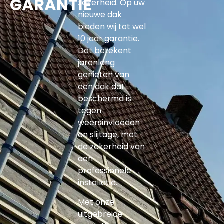
GARANTIE
zekerheid. Op uw
nieuwe dak
bieden wij tot wel
10 jaar garantie.
Dat betekent
jarenlang
genieten van
een dak dat
beschermd is
tegen
weersinvloeden
en slijtage, met
de zekerheid van
een
professionele
installatie.
Met onze
uitgebreide