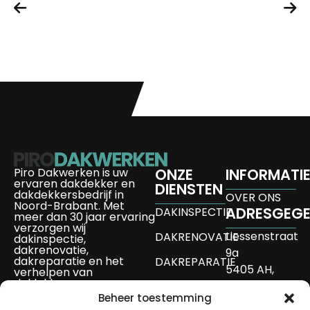
https://pishchour.ru/bukmekerskie-stavki-na-tennis-
leonbet
v-kazah/
unique casino
bangbet kenya
Piro Dakwerken is uw
ONZE
INFORMATI
ervaren dakdekker en
DIENSTEN
dakdekkersbedrijf in
OVER ONS
Noord-Brabant. Met
ADRESGEG
DAKINSPECTIE
meer dan 30 jaar ervaring
verzorgen wij
Liessenstraat
DAKRENOVATIE
dakinspectie,
dakrenovatie,
9a
dakreparatie en het
DAKREPARATIE
5405 AH,
verhelpen van
daklekkage.
Uden
DAKLEKKAGE
Ook voor dakisolatie,
Beheer toestemming
info@pirodakwe
nokvorst renovatie,