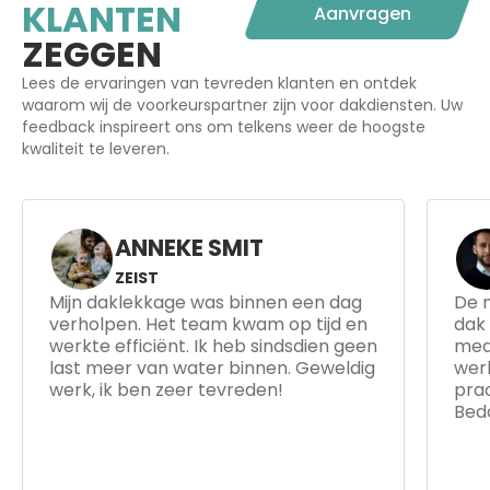
KLANTEN
Aanvragen
ZEGGEN
Lees de ervaringen van tevreden klanten en ontdek
waarom wij de voorkeurspartner zijn voor dakdiensten. Uw
feedback inspireert ons om telkens weer de hoogste
kwaliteit te leveren.
ANNEKE SMIT
ZEIST
Mijn daklekkage was binnen een dag
De n
verholpen. Het team kwam op tijd en
dak 
werkte efficiënt. Ik heb sindsdien geen
mede
last meer van water binnen. Geweldig
werkt
werk, ik ben zeer tevreden!
prach
Beda