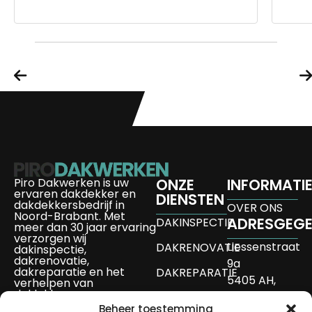
Piro Dakwerken is uw
ONZE
INFORMATI
ervaren dakdekker en
DIENSTEN
dakdekkersbedrijf in
OVER ONS
Noord-Brabant. Met
ADRESGEG
DAKINSPECTIE
meer dan 30 jaar ervaring
verzorgen wij
Liessenstraat
DAKRENOVATIE
dakinspectie,
dakrenovatie,
9a
dakreparatie en het
DAKREPARATIE
5405 AH,
verhelpen van
daklekkage.
Uden
DAKLEKKAGE
Ook voor dakisolatie,
Beheer toestemming